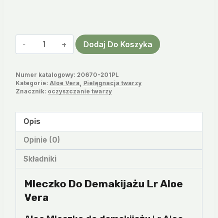
ilość
Dodaj Do Koszyka
Mleczko
do
Numer katalogowy:
20670-201PL
demakijażu
Kategorie:
Aloe Vera
,
Pielęgnacja twarzy
Lr
Znacznik:
oczyszczanie twarzy
Aloe
Vera
Opis
Opinie (0)
Składniki
Mleczko Do Demakijażu Lr Aloe
Vera