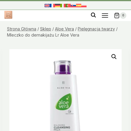
Przejdź
do
0
treści
Strona Główna
/
Sklep
/
Aloe Vera
/
Pielęgnacja twarzy
/
Mleczko do demakijażu Lr Aloe Vera