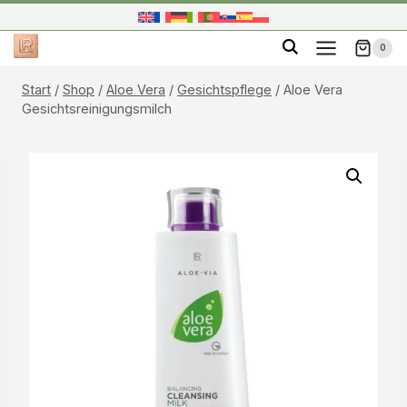
Zum
Inhalt
0
springen
Start
/
Shop
/
Aloe Vera
/
Gesichtspflege
/
Aloe Vera
Gesichtsreinigungsmilch