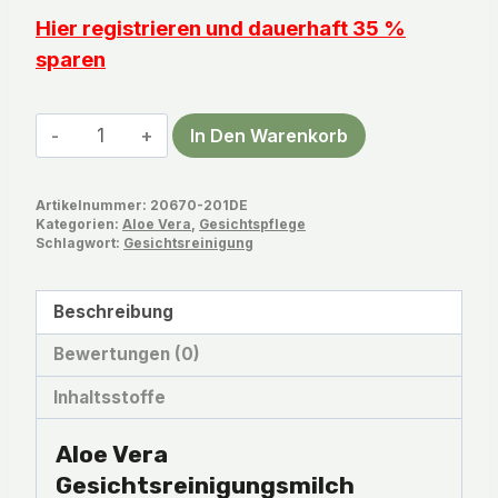
Hier registrieren und dauerhaft 35 %
sparen
Aloe
In Den Warenkorb
Vera
Gesichtsreinigungsmilch
Artikelnummer:
20670-201DE
Menge
Kategorien:
Aloe Vera
,
Gesichtspflege
Schlagwort:
Gesichtsreinigung
Beschreibung
Bewertungen (0)
Inhaltsstoffe
Aloe Vera
Gesichtsreinigungsmilch