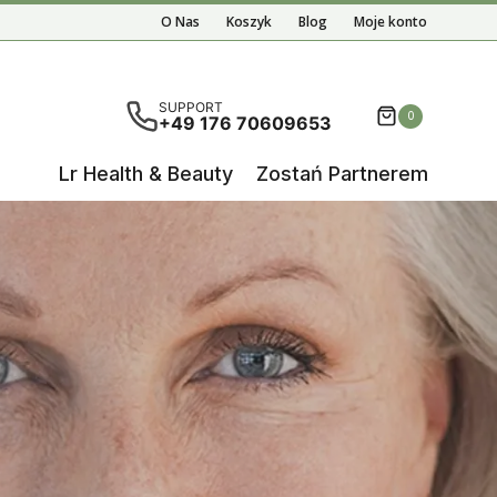
O Nas
Koszyk
Blog
Moje konto
ą wyniki autouzupełniania, użyj strzałek w górę i w d
SUPPORT
0
+49 176 70609653
Lr Health & Beauty
Zostań Partnerem