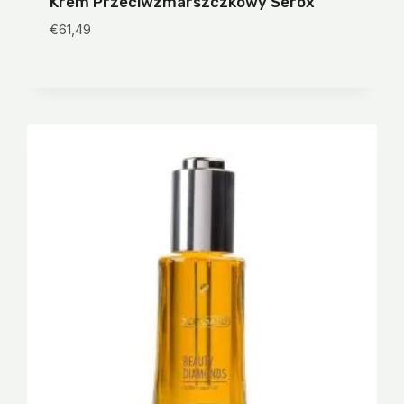
Krem
Przeciwzmarszczkowy Serox
€
61,49