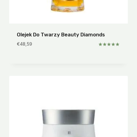
Olejek Do Twarzy Beauty Diamonds
€
48,59
Oceniono
5.00
na 5