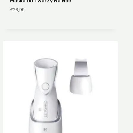
Maska Do Twarzy Na Noc
€
26,99