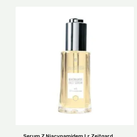
Serum Z Niacynamidem Lr Zeitgard