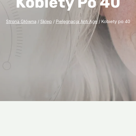
Kobiety Po 40
Strona Główna
/
Sklep
/
Pielęgnacja Anti Age
/
Kobiety po 40