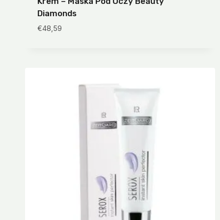
Krem – Maska Pod Oczy Beauty
Diamonds
€
48,59