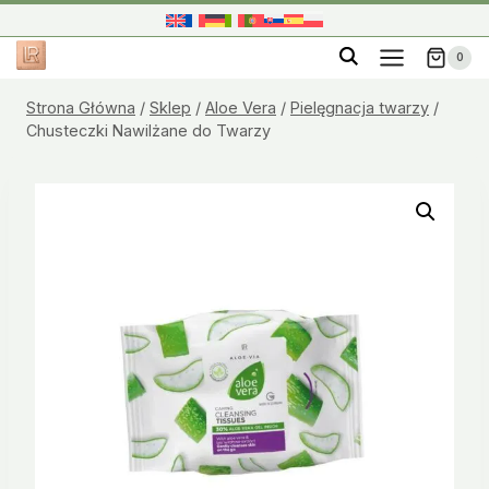
Przejdź
do
0
treści
Strona Główna
/
Sklep
/
Aloe Vera
/
Pielęgnacja twarzy
/
Chusteczki Nawilżane do Twarzy