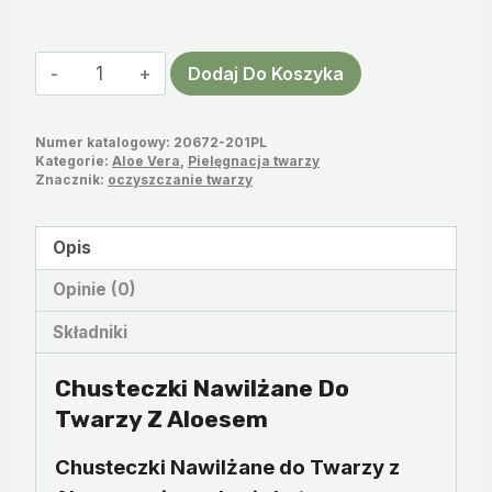
ilość
Dodaj Do Koszyka
Chusteczki
Nawilżane
Numer katalogowy:
20672-201PL
do
Kategorie:
Aloe Vera
,
Pielęgnacja twarzy
Twarzy
Znacznik:
oczyszczanie twarzy
Opis
Opinie (0)
Składniki
Chusteczki Nawilżane Do
Twarzy Z Aloesem
Chusteczki Nawilżane do Twarzy z