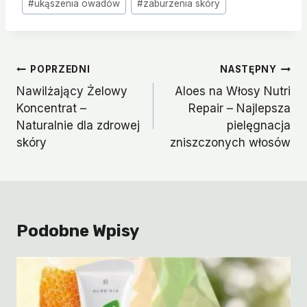
#
ukąszenia owadów
#
zaburzenia skóry
Nawigacja
POPRZEDNI
NASTĘPNY
Wpisu
Nawilżający Żelowy
Aloes na Włosy Nutri
Koncentrat –
Repair – Najlepsza
Naturalnie dla zdrowej
pielęgnacja
skóry
zniszczonych włosów
Podobne Wpisy