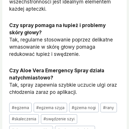
wszechstronności jest idealnym elementem
każdej apteczki.
Czy spray pomaga na łupież i problemy
skóry głowy?
Tak, regularne stosowanie poprzez delikatne
wmasowanie w skórę głowy pomaga
redukować łupież i swędzenie.
Czy Aloe Vera Emergency Spray działa
natychmiastowo?
Tak, spray zapewnia szybkie uczucie ulgi oraz
chłodzenia zaraz po aplikacji.
Tagi
#
egzema
#
egzema szyja
#
gzema nogi
#
rany
wpisu:
#
skaleczenia
#
swędzenie szyi