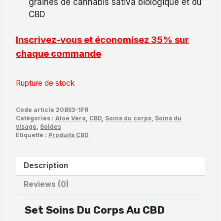
graines de cannabis sativa biologique et du
CBD
Inscrivez-vous et économisez 35% sur
chaque commande
Rupture de stock
Code article
20853-1FR
Catégories :
Aloe Vera
,
CBD
,
Soins du corps
,
Soins du
visage
,
Soldes
Étiquette :
Produits CBD
Description
Reviews (0)
Set Soins Du Corps Au CBD