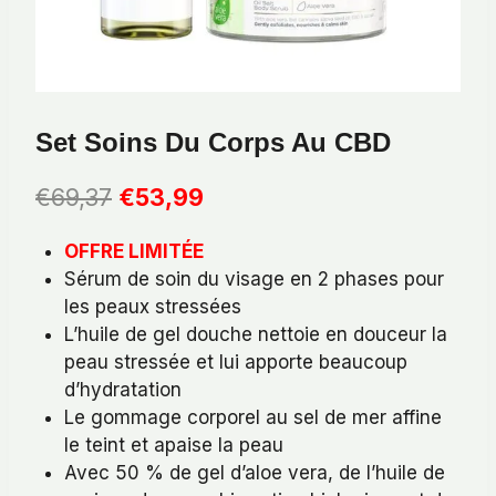
Set Soins Du Corps Au CBD
Le
Le
€
69,37
€
53,99
prix
prix
OFFRE LIMITÉE
initial
actuel
Sérum de soin du visage en 2 phases pour
était :
est :
les peaux stressées
€69,37.
€53,99.
L’huile de gel douche nettoie en douceur la
peau stressée et lui apporte beaucoup
d’hydratation
Le gommage corporel au sel de mer affine
le teint et apaise la peau
Avec 50 % de gel d’aloe vera, de l’huile de