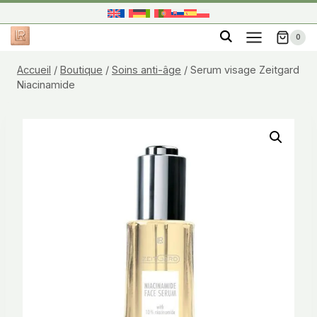
Aller
au
0
contenu
Accueil
/
Boutique
/
Soins anti-âge
/
Serum visage Zeitgard
Niacinamide