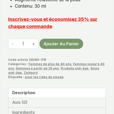
Contenu: 30 ml
Inscrivez-vous et économisez 35% sur
chaque commande
quantité
Ajouter Au Panier
de
Serum
Code article
28280-1FR
visage
Catégories :
Femmes de plus de 40 ans
,
Femmes jusqu'à 40
Zeitgard
ans
,
Hommes à partir de 25 ans
,
Produits anti-âge
,
Soins
anti-âge
,
Zeitgard
Niacinamide
Étiquette :
pour les rides du visage
Description
Avis (0)
Ingrédients