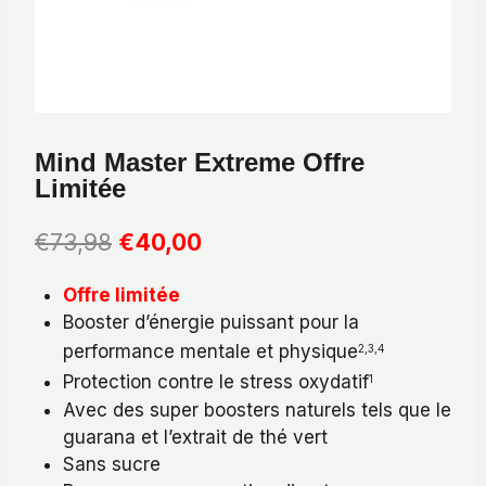
Mind Master Extreme Offre
Limitée
Le
Le
€
73,98
€
40,00
prix
prix
Offre limitée
initial
actuel
Booster d’énergie puissant pour la
était :
est :
performance mentale et physique
2,3,4
€73,98.
€40,00.
Protection contre le stress oxydatif
1
Avec des super boosters naturels tels que le
guarana et l’extrait de thé vert
Sans sucre