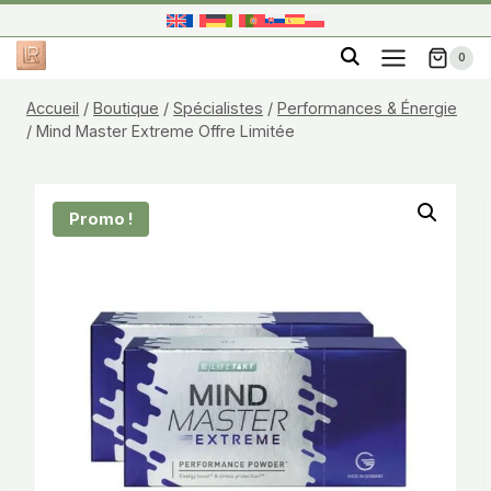
Aller
au
0
contenu
Accueil
/
Boutique
/
Spécialistes
/
Performances & Énergie
/
Mind Master Extreme Offre Limitée
Promo !