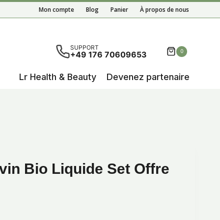
Mon compte
Blog
Panier
À propos de nous
tats de l'auto-complétion sont disponibles, utilisez les 
SUPPORT
0
+49 176 70609653
Lr Health & Beauty
Devenez partenaire
in Bio Liquide Set Offre