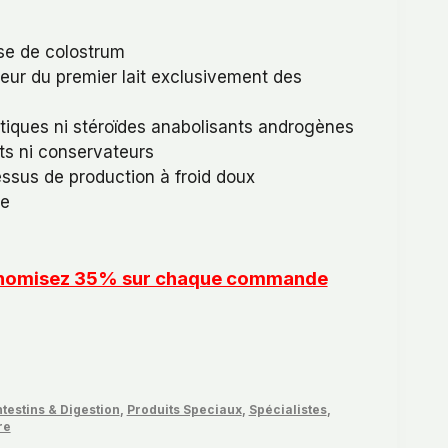
se de colostrum
leur du premier lait exclusivement des
otiques ni stéroïdes anabolisants androgènes
nts ni conservateurs
ssus de production à froid doux
ne
conomisez 35% sur chaque commande
ntestins & Digestion
,
Produits Speciaux
,
Spécialistes
,
re