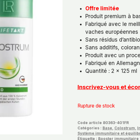
Offre limitée
Produit premium à ba
Fabriqué avec le meil
vaches européennes
Sans résidus d’antibi
Sans additifs, colora
Produit avec un proce
Fabriqué en Allemag
Quantité : 2 x 125 ml
Inscrivez-vous et é
Rupture de stock
Code article
80363-401FR
Catégories :
Base
,
Colostrum
,
I
Système immunitaire et équilib
Étiquette :
Booster immunitaire