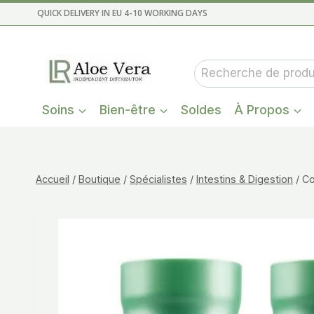
Aller
QUICK DELIVERY IN EU 4-10 WORKING DAYS
au
contenu
Recherche
pour :
Soins
Bien-être
Soldes
À Propos
Accueil
/
Boutique
/
Spécialistes
/
Intestins & Digestion
/
Co