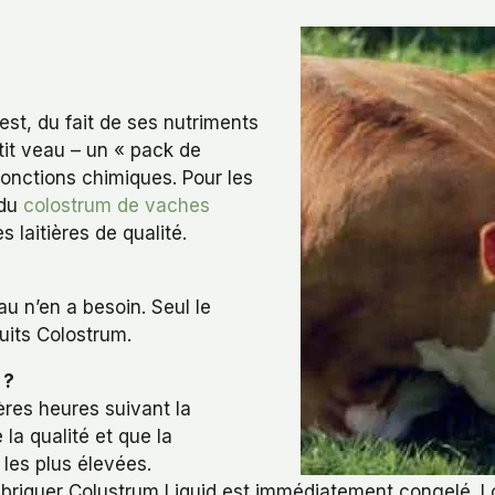
est, du fait de ses nutriments
tit veau – un « pack de
nctions chimiques. Pour les
 du
colostrum de vaches
laitières de qualité.
u n’en a besoin. Seul le
duits Colostrum.
 ?
ères heures suivant la
la qualité et que la
les plus élevées.
fabriquer Colustrum Liquid est immédiatement congelé. Lo