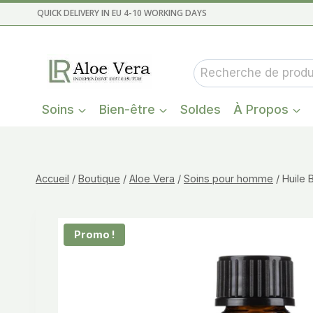
Aller
QUICK DELIVERY IN EU 4-10 WORKING DAYS
au
contenu
Recherche
pour :
Soins
Bien-être
Soldes
À Propos
Accueil
/
Boutique
/
Aloe Vera
/
Soins pour homme
/
Huile 
Promo !