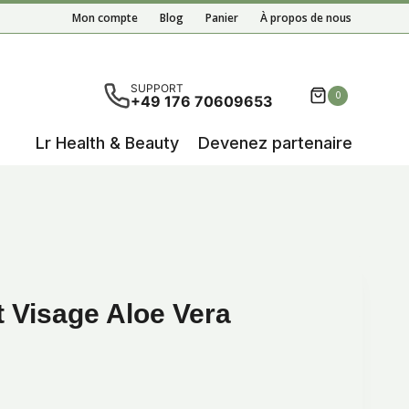
Mon compte
Blog
Panier
À propos de nous
tats de l'auto-complétion sont disponibles, utilisez les 
SUPPORT
0
+49 176 70609653
Lr Health & Beauty
Devenez partenaire
t Visage Aloe Vera