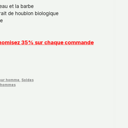
el
eau et la barbe
trait de houblon biologique
99.
ne
conomisez 35% sur chaque commande
pour homme
,
Soldes
r hommes