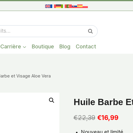
Quand les résul
Recherche
Carrière
Boutique
Blog
Contact
Barbe et Visage Aloe Vera
Huile Barbe E
Le
Le
€
22,39
€
16,99
prix
prix
Nouveau et limité