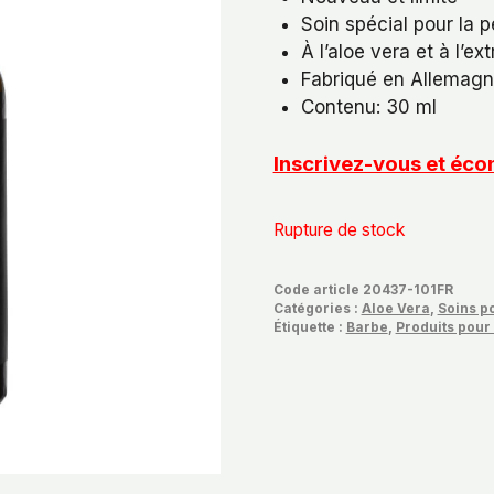
initial
actu
Soin spécial pour la p
était :
est :
À l’aloe vera et à l’ex
€22,39.
€16,
Fabriqué en Allemag
Contenu: 30 ml
Inscrivez-vous et é
Rupture de stock
Code article
20437-101FR
Catégories :
Aloe Vera
,
Soins 
Étiquette :
Barbe
,
Produits pou