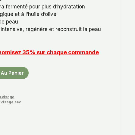
ra fermenté pour plus d’hydratation
ogique et à l’huile d’olive
 de peau
 intensive, régénère et reconstruit la peau
conomisez 35% sur chaque commande
 Au Panier
u visage
,
Visage sec