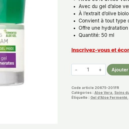
Avec du gel d’aloe ve
À l’extrait d’olive biol
Convient à tout type
Offre une hydratation
Quantité: 50 ml
Inscrivez-vous et é
quantité
Ajouter
de
Crème
Code article
20675-201FR
De
Catégories :
Aloe Vera
,
Soins d
Nuit
Étiquette :
Gel d'Aloe Fermenté
Aloe
Vera