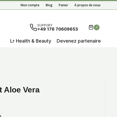
Crème
Mon compte
Blog
Panier
À propos de nous
De
Nuit
Aloe
tats de l'auto-complétion sont disponibles, utilisez les 
SUPPORT
0
+49 176 70609653
Vera
Lr Health & Beauty
Devenez partenaire
 Aloe Vera
a