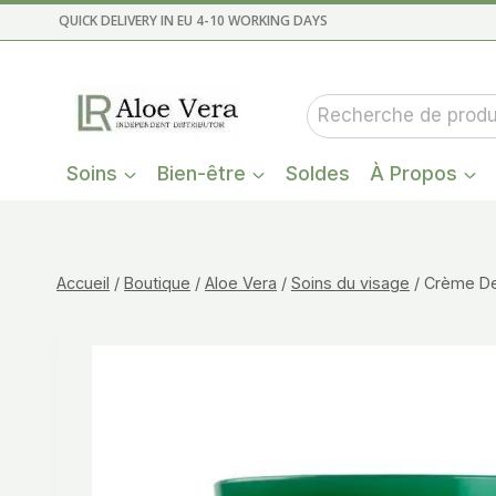
Aller
QUICK DELIVERY IN EU 4-10 WORKING DAYS
au
contenu
Recherche
pour :
Soins
Bien-être
Soldes
À Propos
Accueil
/
Boutique
/
Aloe Vera
/
Soins du visage
/
Crème De