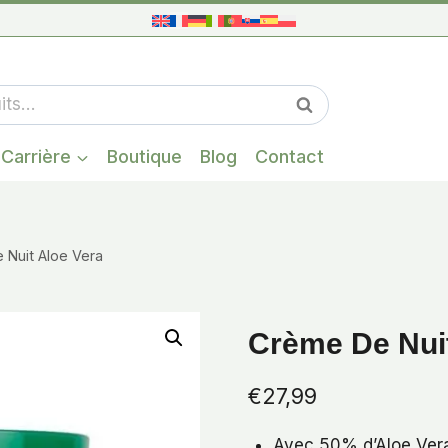
Quand les résul
Recherche
Carrière
Boutique
Blog
Contact
 Nuit Aloe Vera
Crème De Nuit
€
27,99
Avec 50% d’Aloe Ver