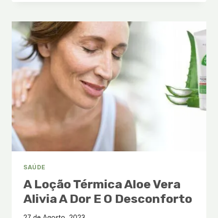
VERA
DA
LR
HEALTH
&
BEAUTY
SAÚDE
A Loção Térmica Aloe Vera
Alivia A Dor E O Desconforto
27 de Agosto, 2023