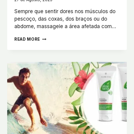
Sempre que sentir dores nos músculos do
pescoço, das coxas, dos braços ou do
abdome, massageie a área afetada com…
A
READ MORE
LOÇÃO
TÉRMICA
ALOE
VERA
ALIVIA
A
DOR
E
O
DESCONFORTO