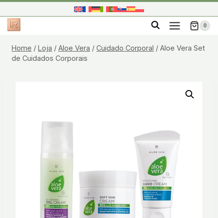
Skip
to
0
content
Home
/
Loja
/
Aloe Vera
/
Cuidado Corporal
/
Aloe Vera Set
de Cuidados Corporais