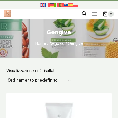
Salta
al
0
contenuto
Gengive
Home
/
Negozio
/
Gengive
Visualizzazione di 2 risultati