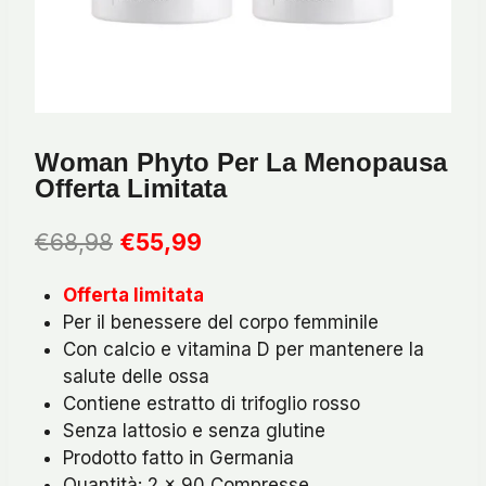
Woman Phyto Per La Menopausa
Offerta Limitata
Il
Il
€
68,98
€
55,99
prezzo
prezzo
Offerta limitata
originale
attuale
Per il benessere del corpo femminile
era:
è:
Con calcio e vitamina D per mantenere la
€68,98.
€55,99.
salute delle ossa
Contiene estratto di trifoglio rosso
Senza lattosio e senza glutine
Prodotto fatto in Germania
Quantità: 2 x 90 Compresse