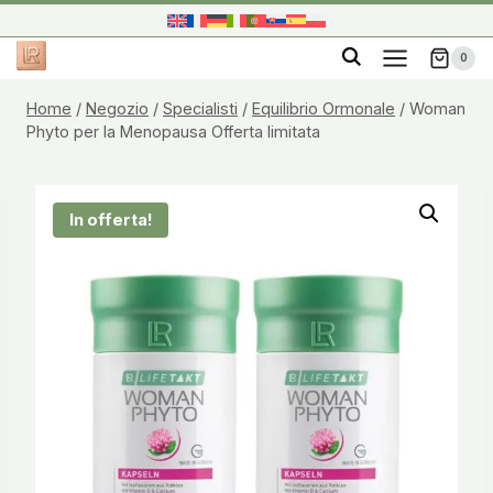
Salta
al
0
contenuto
Home
/
Negozio
/
Specialisti
/
Equilibrio Ormonale
/
Woman
Phyto per la Menopausa Offerta limitata
In offerta!