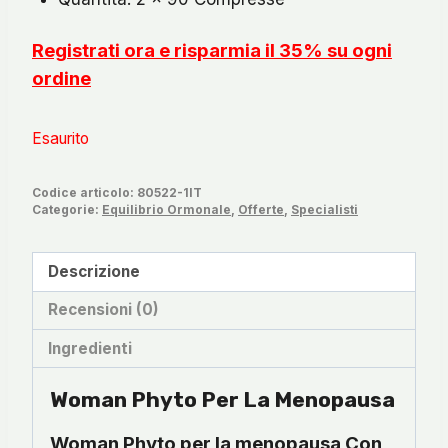
Registrati ora e risparmia il 35% su ogni
ordine
Esaurito
Codice articolo:
80522-1IT
Categorie:
Equilibrio Ormonale
,
Offerte
,
Specialisti
Descrizione
Recensioni (0)
Ingredienti
Woman Phyto Per La Menopausa
Woman Phyto per la menopausa Con