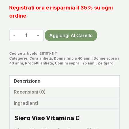
Registrati ora e risparmia il 35% su ogni
ordine
Siero
Aggiungi Al Carello
Viso
Vitamina
Codice articolo:
28191-1IT
C
Categorie:
Cura antietà
,
Donne fino a 40 anni
,
Donne sopra i
quantità
40 anni
,
Prodotti antietà
,
Uomini sopra i 25 anni
,
Zeitgard
Descrizione
Recensioni (0)
Ingredienti
Siero Viso Vitamina C