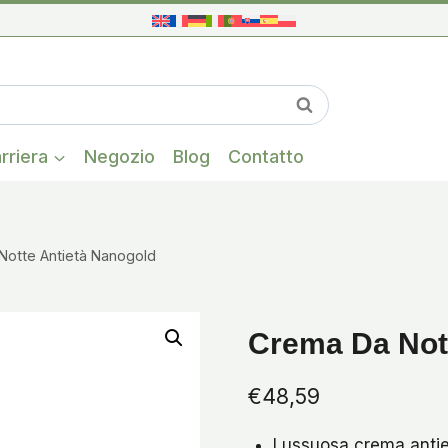
Una volta che i
Cerca
rriera
Negozio
Blog
Contatto
Notte Antietà Nanogold
Crema Da Not
€
48,59
Lussuosa crema anti