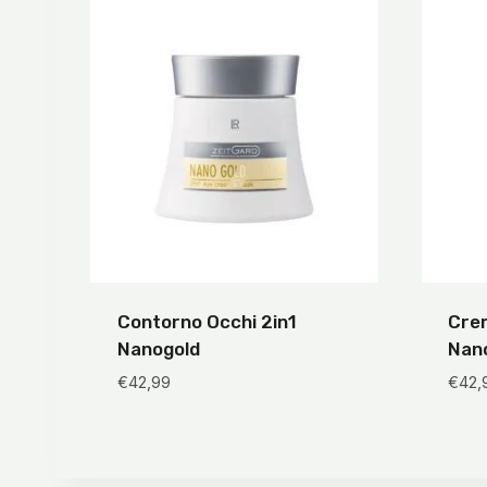
Contorno Occhi 2in1
Crem
Nanogold
Nan
€
42,99
€
42,