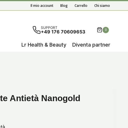
Notte
Il mio account
Blog
Carrello
Chi siamo
Antietà
Nanogold
quantità
 risultati del completamento automatico sono disponibili,
SUPPORT
0
+49 176 70609653
Lr Health & Beauty
Diventa partner
te Antietà Nanogold
età