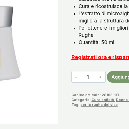
Cura e ricostruisce la
L’estratto di microalg
migliora la struttura d
Per ottenere i migliori
Rughe
Quantità: 50 ml
Registrati ora e rispa
Crema
Aggiung
da
Notte
Codice articolo:
28193-1IT
Antietà
Categorie:
Cura antietà
,
Donne 
Nanogold
Tag:
per le rughe del viso
quantità