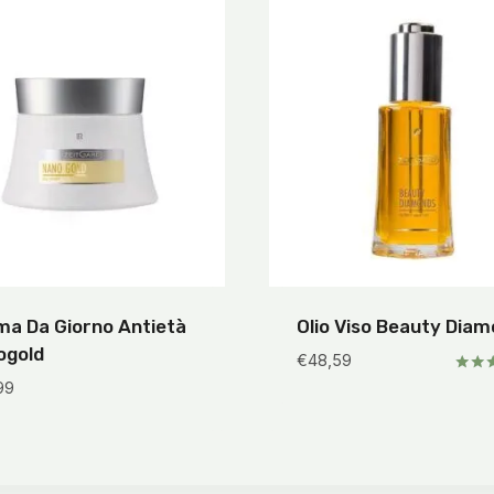
a Da Giorno Antietà
Olio Viso Beauty Dia
ogold
€
48,59
Valuta
99
5.00
su 5