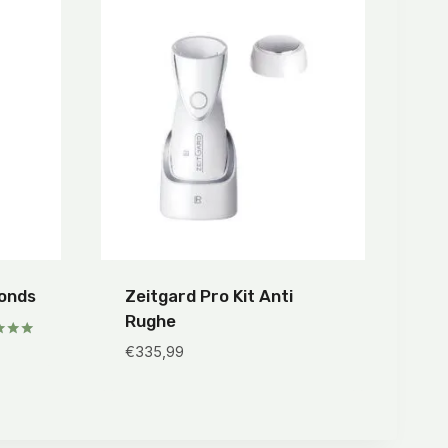
monds
Zeitgard Pro Kit Anti
Rughe
to
€
335,99