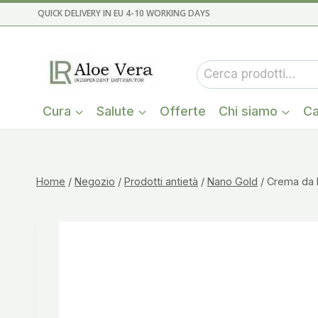
Salta
QUICK DELIVERY IN EU 4-10 WORKING DAYS
al
contenuto
Cerca:
Cura
Salute
Offerte
Chi siamo
Ca
Home
/
Negozio
/
Prodotti antietà
/
Nano Gold
/
Crema da 