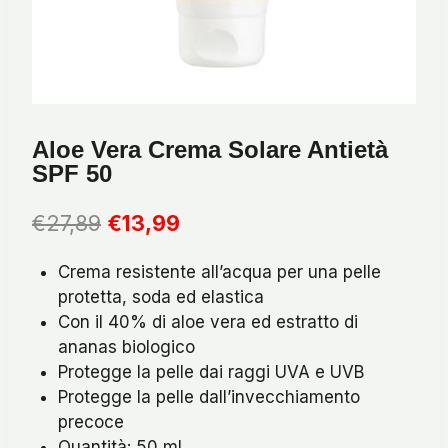
Aloe Vera Crema Solare Antietà
SPF 50
Il
Il
€
27,89
€
13,99
prezzo
prezzo
Crema resistente all’acqua per una pelle
originale
attuale
protetta, soda ed elastica
era:
è:
Con il 40% di aloe vera ed estratto di
€27,89.
€13,99.
ananas biologico
Protegge la pelle dai raggi UVA e UVB
Protegge la pelle dall’invecchiamento
precoce
Quantità: 50 ml