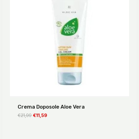
Crema Doposole Aloe Vera
Il
Il
€
21,99
€
11,59
prezzo
prezzo
originale
attuale
era:
è: