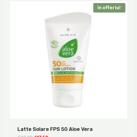
€21,99.
€11,59.
In offerta!
Latte Solare FPS 50 Aloe Vera