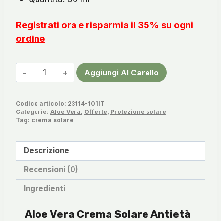
Registrati ora e risparmia il 35% su ogni
ordine
Aloe
Aggiungi Al Carello
Vera
Crema
Codice articolo:
23114-101IT
Solare
Categorie:
Aloe Vera
,
Offerte
,
Protezione solare
Antietà
Tag:
crema solare
SPF
50
Descrizione
quantità
Recensioni (0)
Ingredienti
Aloe Vera Crema Solare Antietà