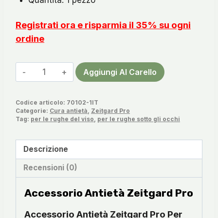
Registrati ora e risparmia il 35% su ogni
ordine
Accessorio
Aggiungi Al Carello
Antietà
Zeitgard
Codice articolo:
70102-1IT
Pro
Categorie:
Cura antietà
,
Zeitgard Pro
quantità
Tag:
per le rughe del viso
,
per le rughe sotto gli occhi
Descrizione
Recensioni (0)
Accessorio Antietà Zeitgard Pro
Accessorio Antietà Zeitgard Pro Per