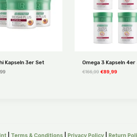
hi Kapseln 3er Set
Omega 3 Kapseln 4er
Ursprünglicher
Aktueller
,99
€
166,99
€
89,99
Preis
Preis
war:
ist:
€166,99
€89,99.
int
|
Terms & Conditions
|
Privacy Policy
|
Return Pol