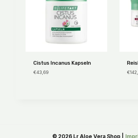
Cistus Incanus Kapseln
Reis
€
43,69
€
142
© 2026 Lr Aloe Vera Shop |
Impr