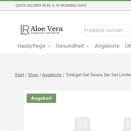
Zum
QUICK DELIVERY IN EU 4-10 WORKING DAYS
Inhalt
springen
Suchen
nach:
Hautpflege
Gesundheit
Angebote
Üb
Start
/
Shop
/
Angebote
/
Trinkgel Gel Sivera 2er Set Limit
Angebot!