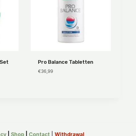
 Set
Pro Balance Tabletten
€
36,99
icy
|
Shop
|
Contact
|
Withdrawal