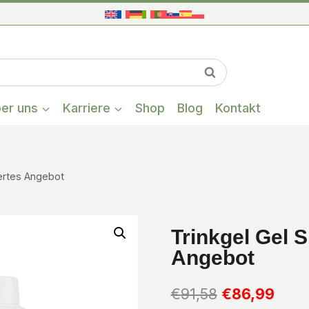
Wenn die Ergeb
Suchen
er uns
Karriere
Shop
Blog
Kontakt
iertes Angebot
Trinkgel Gel S
Angebot
Ursprünglic
Aktue
€
91,58
€
86,99