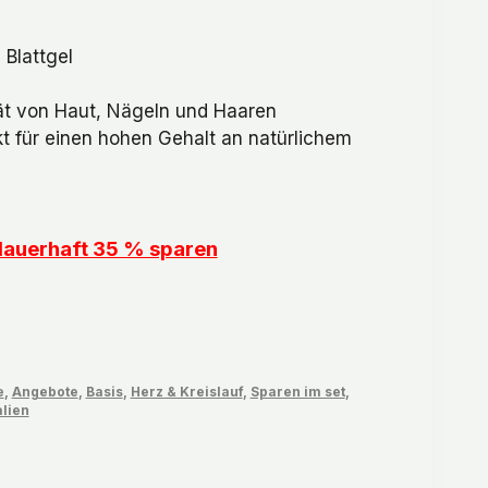
 Blattgel
99.
tät von Haut, Nägeln und Haaren
t für einen hohen Gehalt an natürlichem
 dauerhaft 35 % sparen
e
,
Angebote
,
Basis
,
Herz & Kreislauf
,
Sparen im set
,
lien