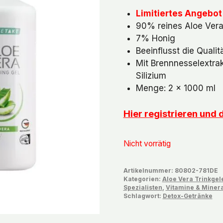
Preis
Preis
Limitiertes Angebot
war:
ist:
90% reines Aloe Vera
€91,58
€86,
7% Honig
Beeinflusst die Quali
Mit Brennnesselextrak
Silizium
Menge: 2 x 1000 ml
Hier registrieren und
Nicht vorrätig
Artikelnummer:
80802-781DE
Kategorien:
Aloe Vera Trinkgel
Spezialisten
,
Vitamine & Minera
Schlagwort:
Detox-Getränke