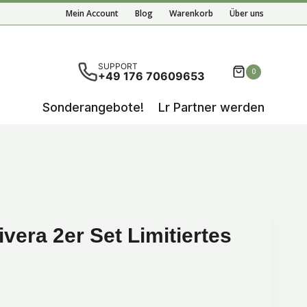
Mein Account
Blog
Warenkorb
Über uns
nisse der automatischen Vervollständigung verfügbar 
SUPPORT
0
+49 176 70609653
Sonderangebote!
Lr Partner werden
ivera 2er Set Limitiertes
her
ller