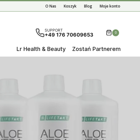
O Nas
Koszyk
Blog
Moje konto
ą wyniki autouzupełniania, użyj strzałek w górę i w d
SUPPORT
0
+49 176 70609653
Lr Health & Beauty
Zostań Partnerem