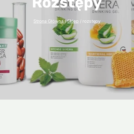
Rozstępy
Strona Główna
/
Sklep
/
rozstępy