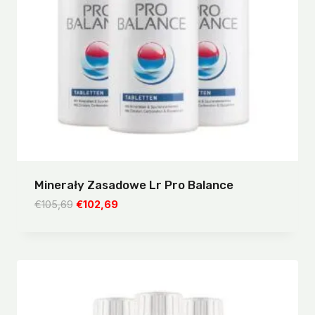
Minerały Zasadowe Lr Pro Balance
Pierwotna
Aktualna
€
105,69
€
102,69
cena
cena
wynosiła:
wynosi:
€105,69.
€102,69.