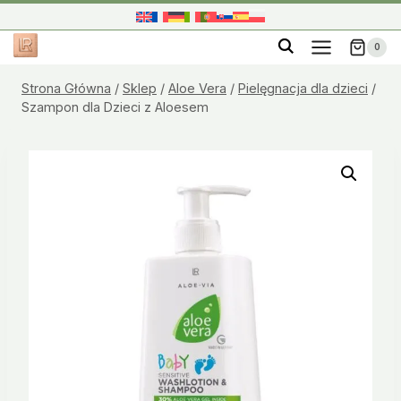
Przejdź
do
0
treści
Strona Główna
/
Sklep
/
Aloe Vera
/
Pielęgnacja dla dzieci
/
Szampon dla Dzieci z Aloesem