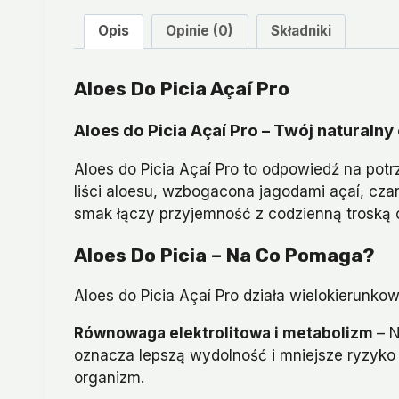
Opis
Opinie (0)
Składniki
Aloes Do Picia Açaí Pro
Aloes do Picia Açaí Pro – Twój naturalny e
Aloes do Picia Açaí Pro to odpowiedź na pot
liści aloesu, wzbogacona jagodami açaí, cz
smak łączy przyjemność z codzienną troską o
Aloes Do Picia – Na Co Pomaga?
Aloes do Picia Açaí Pro działa wielokierun
Równowaga elektrolitowa i metabolizm
– N
oznacza lepszą wydolność i mniejsze ryzyko
organizm.