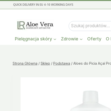
Przejdź
QUICK DELIVERY IN EU 4-10 WORKING DAYS
do
treści
Szukaj:
Pielęgnacja skóry
Zdrowie
Oferty
O 
Strona Główna
/
Sklep
/
Podstawa
/
Aloes do Picia Açaí Pr