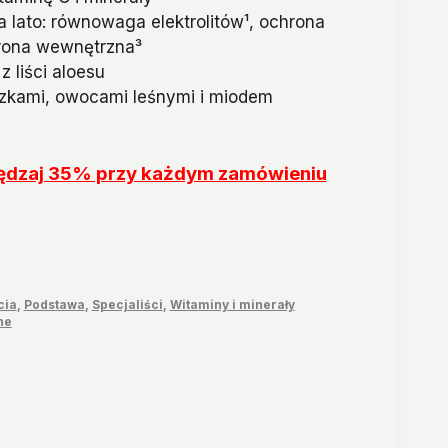
a lato: równowaga elektrolitów¹, ochrona
hrona wewnętrzna³
z liści aloesu
eczkami, owocami leśnymi i miodem
zczędzaj 35% przy każdym zamówieniu
cia
,
Podstawa
,
Specjaliści
,
Witaminy i minerały
ne