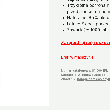
Trzykrotna ochrona n
przed słońcem² i oc
Naturalne: 85% filetu 
Letnie: Z açaí, porz
Zawartość: 1000 ml
Zarejestruj się i os
Brak w magazynie
Numer katalogowy:
81100-1PL
Kategorie:
Aloesowe Żele do Pi
Znacznik:
napoje detoksykacyj