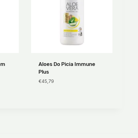
em
Aloes Do Picia Immune
Plus
€
45,79