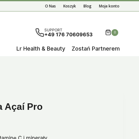
O Nas
Koszyk
Blog
Moje konto
ą wyniki autouzupełniania, użyj strzałek w górę i w d
SUPPORT
0
+49 176 70609653
Lr Health & Beauty
Zostań Partnerem
a Açaí Pro
taminę C i minerały