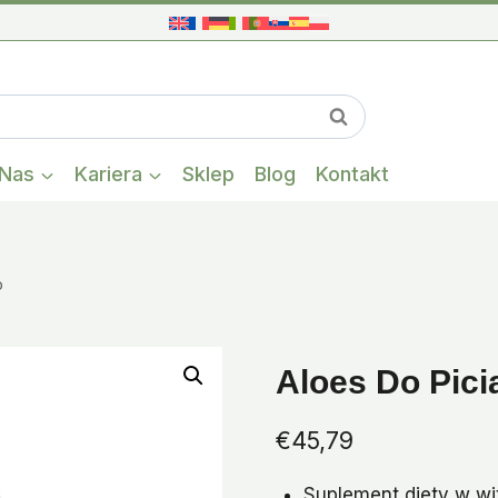
Gdy dostępne s
Szukaj
Nas
Kariera
Sklep
Blog
Kontakt
o
Aloes Do Pici
€
45,79
Suplement diety w wi