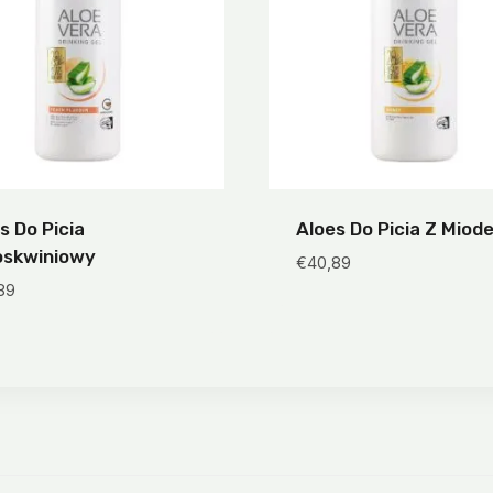
s Do Picia
Aloes Do Picia Z Miod
oskwiniowy
€
40,89
89