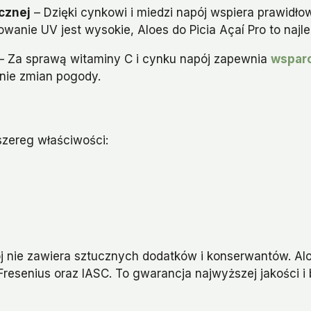
cznej
– Dzięki cynkowi i miedzi napój wspiera prawidłow
anie UV jest wysokie, Aloes do Picia Açaí Pro to najle
– Za sprawą witaminy C i cynku napój zapewnia
wspar
nie zmian pogody.
 szereg właściwości:
 nie zawiera sztucznych dodatków i konserwantów. Alo
Fresenius oraz IASC. To gwarancja najwyższej jakości i