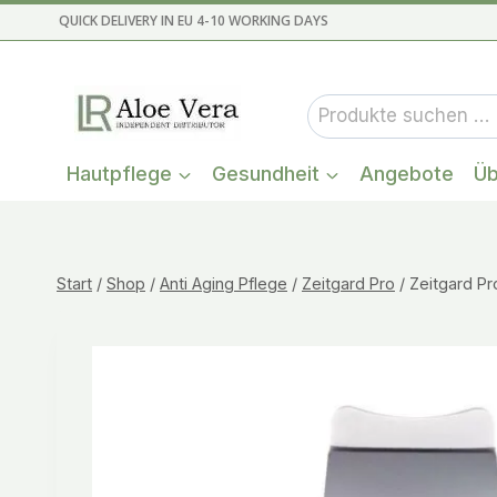
Zum
QUICK DELIVERY IN EU 4-10 WORKING DAYS
Inhalt
springen
Suchen
nach:
Hautpflege
Gesundheit
Angebote
Üb
Start
/
Shop
/
Anti Aging Pflege
/
Zeitgard Pro
/
Zeitgard Pr