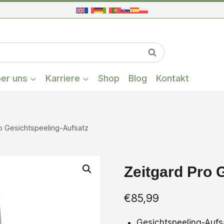
Wenn die Ergeb
Suchen
er uns
Karriere
Shop
Blog
Kontakt
o Gesichtspeeling-Aufsatz
Zeitgard Pro 
€
85,99
Gesichtspeeling-Aufsa