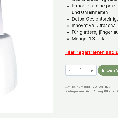
Ermöglicht eine präz
und Unreinheiten
Detox-Gesichtsreinig
Innovative Ultraschal
Für glattere, jünger 
Menge: 1 Stück
Hier registrieren und
Zeitgard
In Den
Pro
Gesichtspeeling-
Artikelnummer:
70104-1DE
Aufsatz
Kategorien:
Anti Aging Pflege
,
Menge