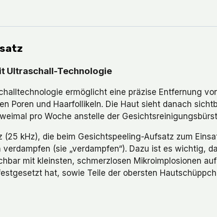
fsatz
t Ultraschall-Technologie
aschalltechnologie ermöglicht eine präzise Entfernung
 Poren und Haarfollikeln. Die Haut sieht danach sichtb
 zweimal pro Woche anstelle der Gesichtsreinigungsbür
nz (25 kHz), die beim Gesichtspeeling-Aufsatz zum Eins
 verdampfen (sie „verdampfen“). Dazu ist es wichtig, d
bar mit kleinsten, schmerzlosen Mikroimplosionen auf d
festgesetzt hat, sowie Teile der obersten Hautschüppch