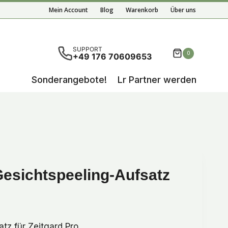
Gesichtspeeling-
Mein Account
Blog
Warenkorb
Über uns
Aufsatz
Menge
nisse der automatischen Vervollständigung verfügbar 
SUPPORT
0
+49 176 70609653
Sonderangebote!
Lr Partner werden
Gesichtspeeling-Aufsatz
tz für Zeitgard Pro