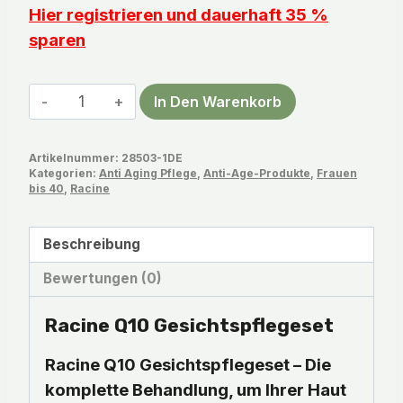
Hier registrieren und dauerhaft 35 %
sparen
Racine
In Den Warenkorb
Q10
Gesichtspflegeset
Artikelnummer:
28503-1DE
Menge
Kategorien:
Anti Aging Pflege
,
Anti-Age-Produkte
,
Frauen
bis 40
,
Racine
Beschreibung
Bewertungen (0)
Racine Q10 Gesichtspflegeset
Racine Q10 Gesichtspflegeset – Die
komplette Behandlung, um Ihrer Haut