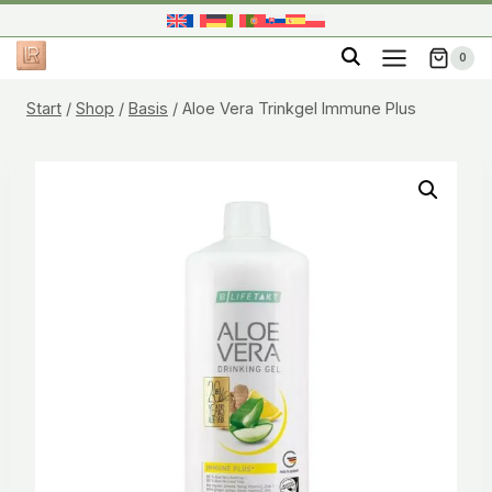
Zum
Inhalt
0
springen
Start
/
Shop
/
Basis
/
Aloe Vera Trinkgel Immune Plus