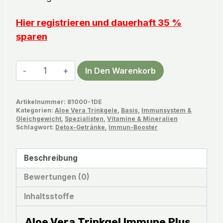
Hier registrieren und dauerhaft 35 %
sparen
Aloe
In Den Warenkorb
Vera
Trinkgel
Artikelnummer:
81000-1DE
Immune
Kategorien:
Aloe Vera Trinkgele
,
Basis
,
Immunsystem &
Plus
Gleichgewicht
,
Spezialisten
,
Vitamine & Mineralien
Schlagwort:
Detox-Getränke
,
Immun-Booster
Menge
Beschreibung
Bewertungen (0)
Inhaltsstoffe
Aloe Vera Trinkgel Immune Plus