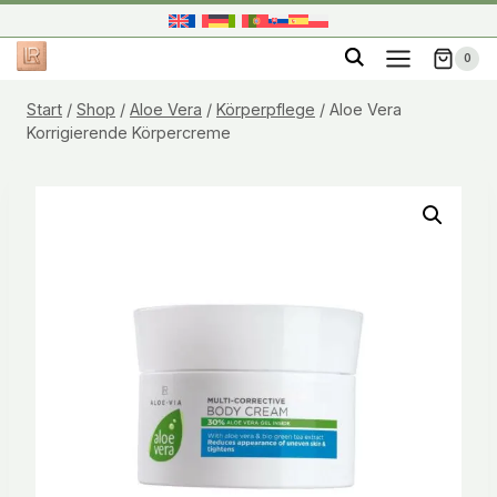
Zum
Inhalt
0
springen
Start
/
Shop
/
Aloe Vera
/
Körperpflege
/
Aloe Vera
Korrigierende Körpercreme