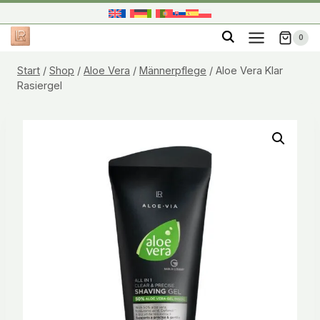
Zum
Inhalt
0
springen
Start
/
Shop
/
Aloe Vera
/
Männerpflege
/
Aloe Vera Klar
Rasiergel