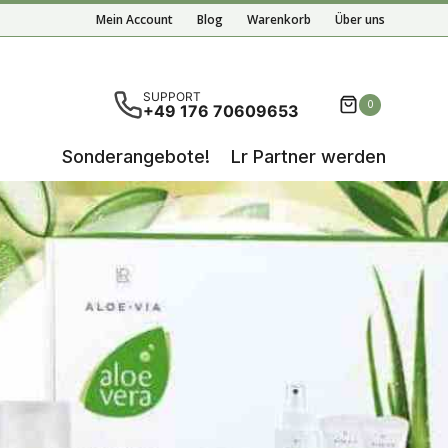
Mein Account
Blog
Warenkorb
Über uns
nisse der automatischen Vervollständigung verfügbar 
SUPPORT
0
+49 176 70609653
Sonderangebote!
Lr Partner werden