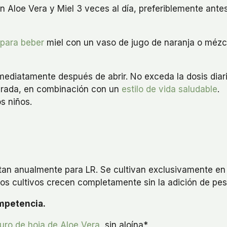
 Aloe Vera y Miel 3 veces al día, preferiblemente ant
 para beber
miel con un vaso de jugo de naranja o mézcl
nmediatamente después de abrir. No exceda la dosis dia
librada, en combinación con un
estilo de vida saludable
.
s niños.
ctan anualmente para LR. Se cultivan exclusivamente 
tos cultivos crecen completamente sin la adición de p
ompetencia.
uro de hoja de Aloe Vera
, sin aloína*