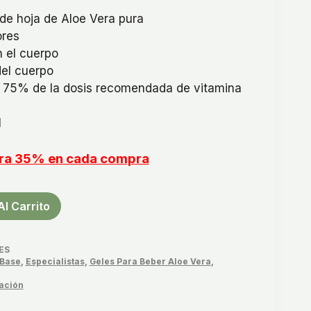
de hoja de Aloe Vera pura
ores
n el cuerpo
del cuerpo
re 75% de la dosis recomendada de vitamina
l
orra 35% en cada compra
Al Carrito
ES
Base
,
Especialistas
,
Geles Para Beber Aloe Vera
,
ación