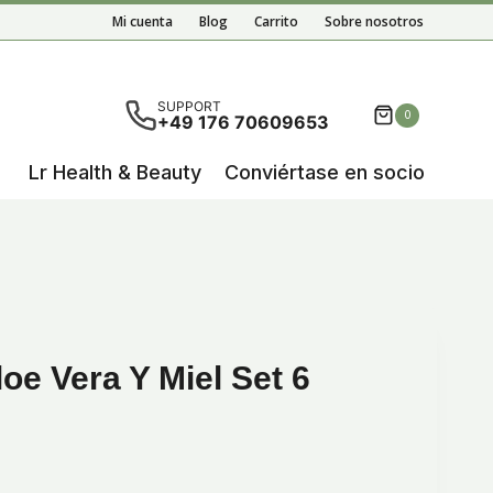
Aloe
Mi cuenta
Blog
Carrito
Sobre nosotros
Vera
y
Miel
ultados autocompletados, puedes utilizar las flechas de 
SUPPORT
0
+49 176 70609653
Set
6
Lr Health & Beauty
Conviértase en socio
Botellas
cantidad
oe Vera Y Miel Set 6