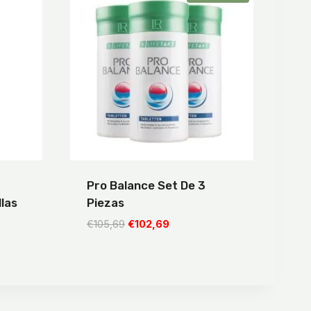
Pro Balance Set De 3
las
Piezas
El
El
€
105,69
€
102,69
precio
precio
original
actual
era:
es:
€105,69.
€102,69.