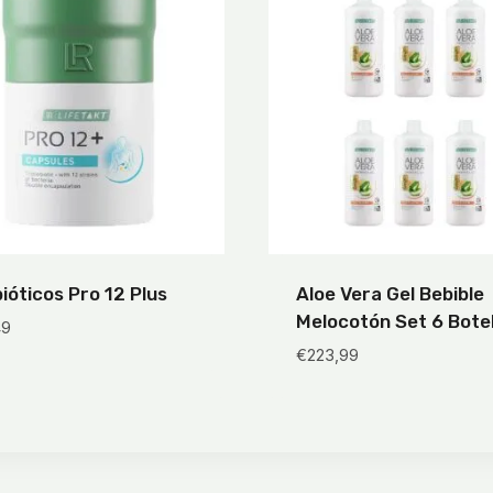
ióticos Pro 12 Plus
Aloe Vera Gel Bebible
Melocotón Set 6 Botel
49
€
223,99