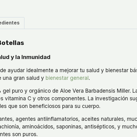
6
Botellas
cantidad
edientes
Botellas
alud y la Inmunidad
e ayudar idealmente a mejorar tu salud y bienestar bás
e una gran salud y
bienestar general
.
gel puro y orgánico de Aloe Vera Barbadensis Miller. L
) es vitamina C y otros componentes. La investigación 
les que son beneficiosos para su cuerpo.
dantes, agentes antiinflamatorios, aceites naturales, mu
rachionía, aminoácidos, saponinas, antisépticos, y muc
ntes son puros.