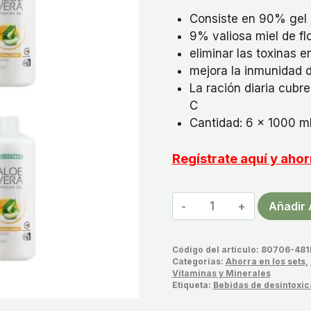
Consiste en 90% gel 
9% valiosa miel de fl
eliminar las toxinas e
mejora la inmunidad 
La ración diaria cub
C
Cantidad: 6 x 1000 m
Regístrate aquí y ah
Bebida
Añadir 
Con
Aloe
Código del artículo:
80706-481
Vera
Categorías:
Ahorra en los sets
,
y
Vitaminas y Minerales
Etiqueta:
Bebidas de desintoxic
Miel
Set