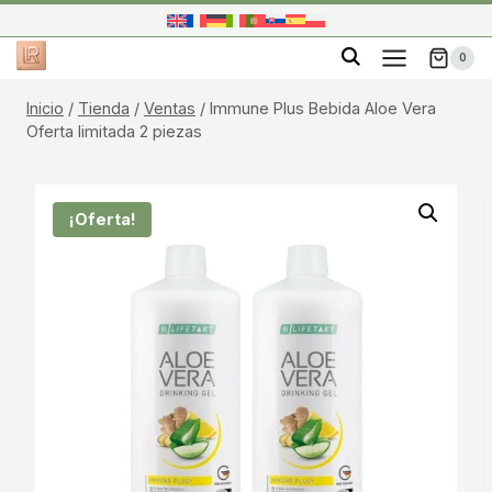
Saltar
al
0
contenido
Inicio
/
Tienda
/
Ventas
/
Immune Plus Bebida Aloe Vera
Oferta limitada 2 piezas
¡Oferta!