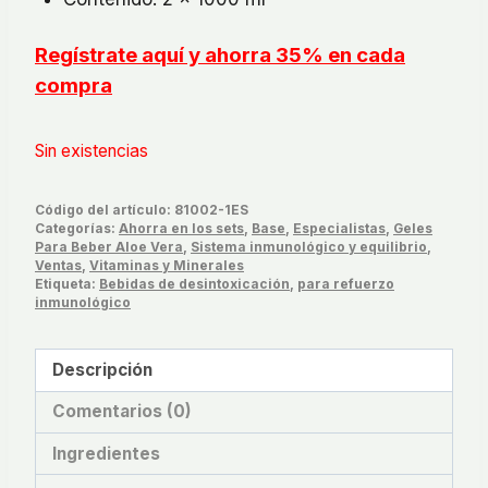
Regístrate aquí y ahorra 35% en cada
compra
Sin existencias
Código del artículo:
81002-1ES
Categorías:
Ahorra en los sets
,
Base
,
Especialistas
,
Geles
Para Beber Aloe Vera
,
Sistema inmunológico y equilibrio
,
Ventas
,
Vitaminas y Minerales
Etiqueta:
Bebidas de desintoxicación
,
para refuerzo
inmunológico
Descripción
Comentarios (0)
Ingredientes