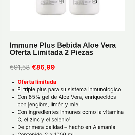
Immune Plus Bebida Aloe Vera
Oferta Limitada 2 Piezas
El
El
€
91,58
€
86,99
precio
precio
Oferta limitada
original
actual
El triple plus para su sistema inmunológico
era:
es:
Con 85% gel de Aloe Vera, enriquecidos
€91,58.
€86,99.
con jengibre, limón y miel
Con ingredientes inmunes como la vitamina
1
C, el zinc y el selenio
De primera calidad – hecho en Alemania
Contenido: 2 x 1000 ml