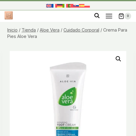
Saltar
al
0
contenido
Inicio
/
Tienda
/
Aloe Vera
/
Cuidado Corporal
/
Crema Para
Pies Aloe Vera