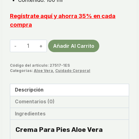
Regístrate aquí y ahorra 35% en cada
compra
Crema
Añadir Al Carrito
Para
Pies
Código del artículo:
27517-1ES
Aloe
Categorías:
Aloe Vera
,
Cuidado Corporal
Vera
cantidad
Descripción
Comentarios (0)
Ingredientes
Crema Para Pies Aloe Vera