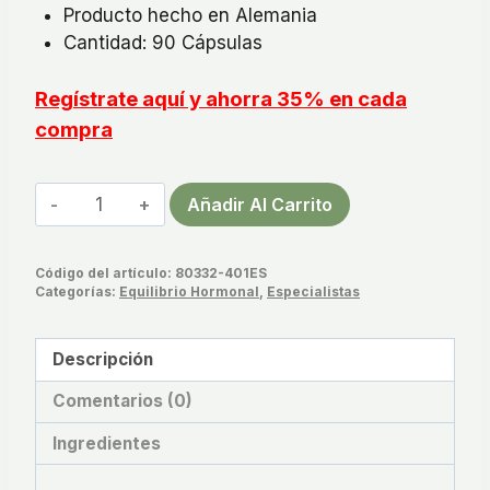
Producto hecho en Alemania
Cantidad: 90 Cápsulas
Regístrate aquí y ahorra 35% en cada
compra
Woman
Añadir Al Carrito
Phyto
Cápsulas
Código del artículo:
80332-401ES
Para
Categorías:
Equilibrio Hormonal
,
Especialistas
La
Menopausia
Descripción
cantidad
Comentarios (0)
Ingredientes