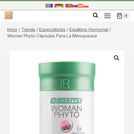
Saltar
al
0
contenido
Inicio
/
Tienda
/
Especialistas
/
Equilibrio Hormonal
/
Woman Phyto Cápsulas Para La Menopausia