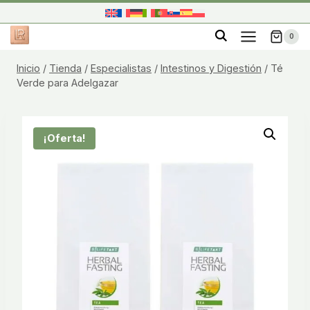
Saltar
al
0
contenido
Inicio
/
Tienda
/
Especialistas
/
Intestinos y Digestión
/
Té
Verde para Adelgazar
¡Oferta!