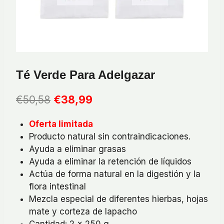
Té Verde Para Adelgazar
El
El
€
50,58
€
38,99
precio
precio
Oferta limitada
original
actual
Producto natural sin contraindicaciones.
era:
es:
Ayuda a eliminar grasas
€50,58.
€38,99.
Ayuda a eliminar la retención de líquidos
Actúa de forma natural en la digestión y la
flora intestinal
Mezcla especial de diferentes hierbas, hojas
mate y corteza de lapacho
Cantidad: 2 x 250 g