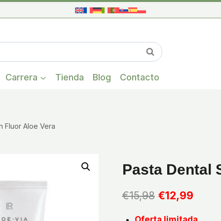
Cuando hay res
Buscar
Carrera
Tienda
Blog
Contacto
n Fluor Aloe Vera
Pasta Dental 
El
El
€
15,98
€
12,99
precio
preci
Oferta limitada