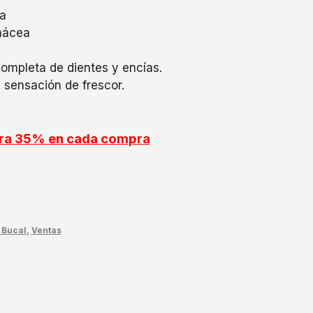
l
a
nácea
9.
ompleta de dientes y encías.
 sensación de frescor.
l
orra 35% en cada compra
 Bucal
,
Ventas