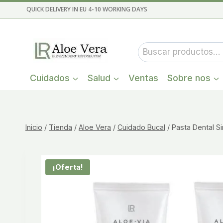
Saltar
QUICK DELIVERY IN EU 4-10 WORKING DAYS
al
contenido
Buscar
por:
Cuidados
Salud
Ventas
Sobre nos
Inicio
/
Tienda
/
Aloe Vera
/
Cuidado Bucal
/
Pasta Dental Si
¡Oferta!