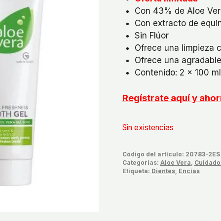
original
actua
Con 43% de Aloe Ver
era:
es:
Con extracto de equi
€15,98.
€12,9
Sin Flúor
Ofrece una limpieza c
Ofrece una agradable
Contenido: 2 x 100 m
Regístrate aquí y ah
Sin existencias
Código del artículo:
20783-2ES
Categorías:
Aloe Vera
,
Cuidado
Etiqueta:
Dientes
,
Encías