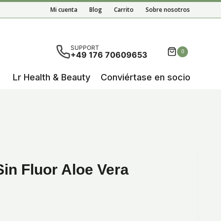
Mi cuenta
Blog
Carrito
Sobre nosotros
ultados autocompletados, puedes utilizar las flechas de 
SUPPORT
0
+49 176 70609653
Lr Health & Beauty
Conviértase en socio
Sin Fluor Aloe Vera
o