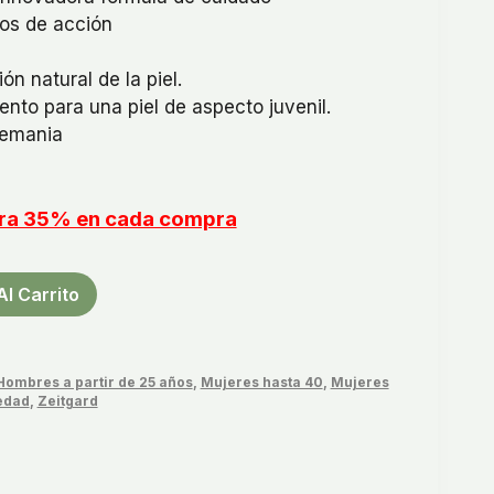
pos de acción
n natural de la piel.
ento para una piel de aspecto juvenil.
lemania
orra 35% en cada compra
Al Carrito
Hombres a partir de 25 años
,
Mujeres hasta 40
,
Mujeres
edad
,
Zeitgard