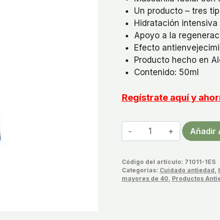
Un producto – tres ti
Hidratación intensiva
Apoyo a la regeneració
Efecto antienvejecimi
Producto hecho en A
Contenido: 50ml
Regístrate aquí y ah
Mascarilla
Añadir 
de
Noche
Código del artículo:
71011-1ES
Anti
Categorías:
Cuidado antiedad
,
Edad
mayores de 40
,
Productos Anti
cantidad