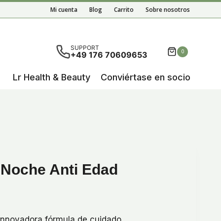
Noche
Mi cuenta
Blog
Carrito
Sobre nosotros
Anti
Edad
cantidad
ultados autocompletados, puedes utilizar las flechas de 
SUPPORT
0
+49 176 70609653
Lr Health & Beauty
Conviértase en socio
 Noche Anti Edad
 innovadora fórmula de cuidado