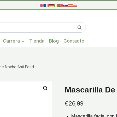
Cuando hay res
Buscar
Carrera
Tienda
Blog
Contacto
 de Noche Anti Edad
Mascarilla De
€
26,99
Mascarilla facial con