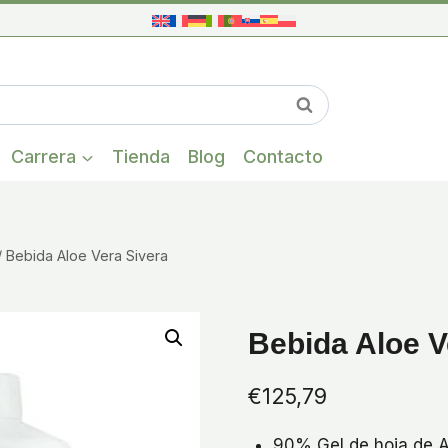
Cuando hay res
Buscar
Carrera
Tienda
Blog
Contacto
/
Bebida Aloe Vera Sivera
Bebida Aloe V
€
125,79
90% Gel de hoja de A