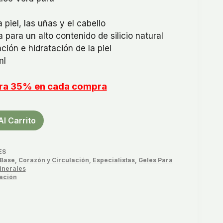
 piel, las uñas y el cabello
 para un alto contenido de silicio natural
ión e hidratación de la piel
ml
orra 35% en cada compra
Al Carrito
ES
Base
,
Corazón y Circulación
,
Especialistas
,
Geles Para
inerales
ación