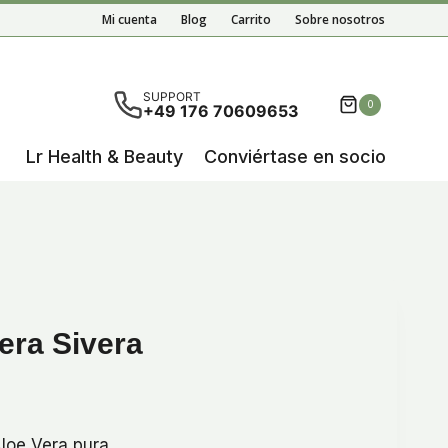
Vera
Mi cuenta
Blog
Carrito
Sobre nosotros
Sivera
cantidad
ultados autocompletados, puedes utilizar las flechas de 
SUPPORT
0
+49 176 70609653
Lr Health & Beauty
Conviértase en socio
era Sivera
loe Vera pura