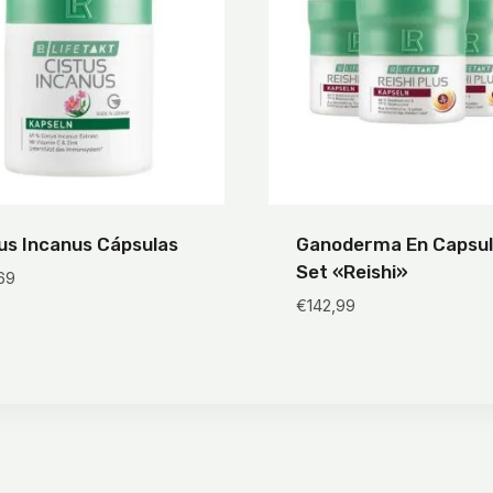
us Incanus Cápsulas
Ganoderma En Capsul
Set «Reishi»
69
€
142,99