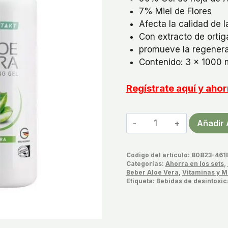
7% Miel de Flores
Afecta la calidad de la
Con extracto de ortiga
promueve la regenerac
Contenido: 3 x 1000 
Regístrate aquí y ah
Bebida
Añadir 
Aloe
Vera
Código del artículo:
80823-461
Sivera
Categorías:
Ahorra en los sets
,
cantidad
Beber Aloe Vera
,
Vitaminas y M
Etiqueta:
Bebidas de desintoxic