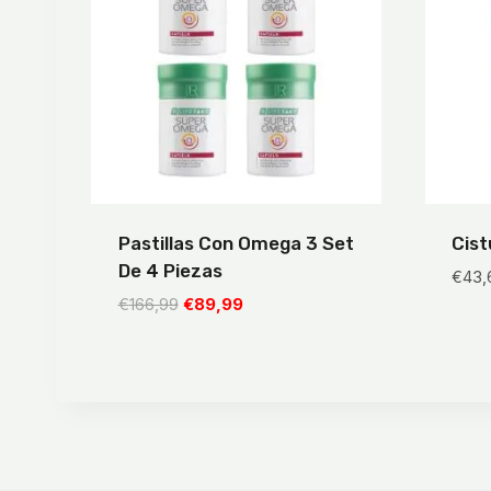
Pastillas Con Omega 3 Set
Cist
De 4 Piezas
€
43,
El
El
€
166,99
€
89,99
precio
precio
original
actual
era:
es:
€166,99.
€89,99.